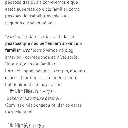
pessoas das quais convivemos e que 
estão ausentes do ciclo familiar, como 
pessoas do trabalho, escola, etc; 
segundo a visão nipônica.
“
Sekken
” trata-se então de todas as 
pessoas que não pertencem ao vínculo 
familiar 
"uchi"
(como vimos no blog 
anterior – corresponde ao nível social 
“interno”, ou seja  familiar).
Entre os japoneses por exemplo, quando 
ocorre algum tipo de acontecimento,
habitualmente se ouve dizer: 
「世間に顔向け出来ない 
Seken ni kao muke dekinai
」
(Com isso não conseguirei dar as caras 
na sociedade!) 
「世間に笑われる」