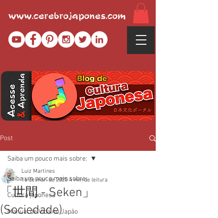
www.cerebrojapones.com
Post
Saiba um pouco mais sobre:
Luiz Martines
Saiba um pouco mais sobre:
16 de mar. de 2020
4 min de leitura
「世間 - Seken」
Cultura japonesa
(Sociedade)
Manual de Vida no Japão