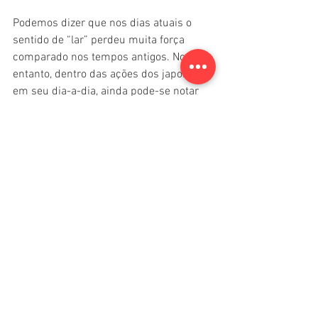
Podemos dizer que nos dias atuais o 
sentido de “lar” perdeu muita força 
comparado nos tempos antigos. No 
entanto, dentro das ações dos japoneses 
em seu dia-a-dia, ainda pode-se notar 
uma forte a presença da consciência 
sobre “lar” e “sociedade”.
Esta iniciativa de tentar expressar o 
sentimento dos japoneses, originou-se 
das dúvidas que tinha sobre a cultura. 
Hoje estando e sendo um membro da 
sociedade japonesa, passei a entender 
um pouco mais sobre seus sentimentos 
graças ao livro: 
『日本人の心が分かる日本語』 
(Entendendo a mente dos japoneses 
com a língua japonesa) escrito por 
Rokurou Morita e publicado pela Editora 