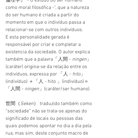
倫理学』”- O estudo do ser humano 
como moral filosófica -“, que a natureza 
do ser humano é criada a partir do 
momento em que o indivíduo passa a 
relacionar-se com outros indivíduos.
E esta personalidade gerada é 
responsável por criar e completar a 
existencia da sociedade. O autor explica 
também que a palavra「人間 - 
ningen
」
(caráter) origina-se da relação entre os 
indivíduos, expressa por 「人 - 
hito
」
(indivíduo) ＋「人 - hito 」(indivíduo)＝
「人間 - 
ningen
」(caráter/ser humano).
世間（
Seken
） traduzido também como 
“sociedade” não se trata-se apenas do 
significado de locais ou pessoas das 
quais podemos apontar no dia a dia pela 
rua, mas sim, deste conjunto macro de 