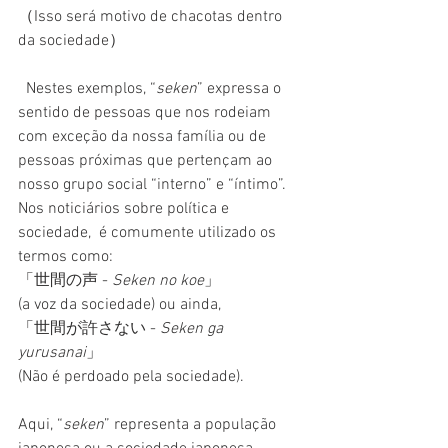
（Isso será motivo de chacotas dentro 
da sociedade）
  Nestes exemplos, “
seken
” expressa o 
sentido de pessoas que nos rodeiam 
com exceção da nossa família ou de 
pessoas próximas que pertençam ao 
nosso grupo social “interno” e “íntimo”.
Nos noticiários sobre política e 
sociedade,  é comumente utilizado os 
termos como: 
「世間の声 - 
Seken no koe
」
(a voz da sociedade) ou ainda,
「世間が許さない - 
Seken ga 
yurusanai
」
(Não é perdoado pela sociedade). 
Aqui, “
seken
” representa a população 