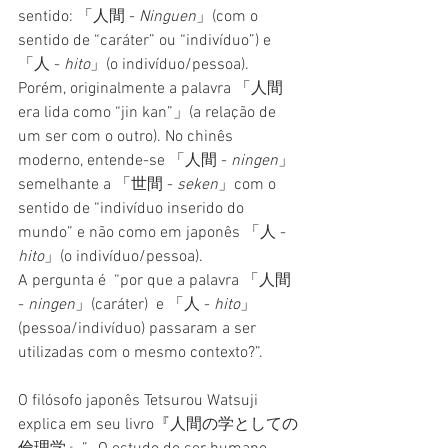
sentido: 「人間 - 
Ninguen
」(com o 
sentido de “caráter” ou “indivíduo”) e 
「人 - 
hito
」(o indivíduo/pessoa). 
Porém, originalmente a palavra 「人間 
era lida como “jin kan”」(a relação de 
um ser com o outro). No chinês 
moderno, entende-se 「人間 - 
ningen
」 
semelhante a 「世間 - 
seken
」com o 
sentido de “indivíduo inserido do 
mundo” e não como em japonês 「人 - 
hito
」(o indivíduo/pessoa).
A pergunta é  “por que a palavra 「人間 
- 
ningen
」(caráter)  e 「人 - 
hito
」
(pessoa/indivíduo) passaram a ser 
utilizadas com o mesmo contexto?”.
O filósofo japonês Tetsurou Watsuji 
explica em seu livro『人間の学としての