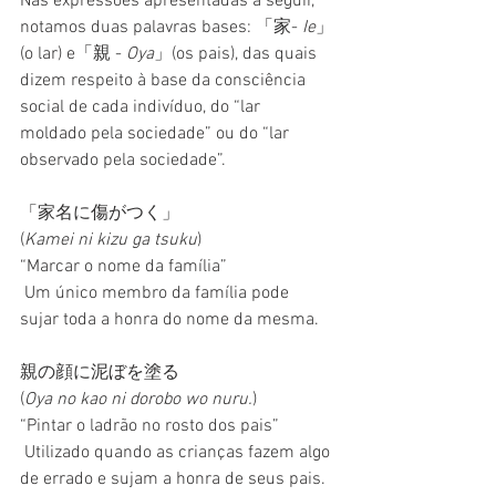
Nas expressões apresentadas a seguir, 
notamos duas palavras bases: 「家- 
Ie
」
(o lar) e「親 - 
Oya
」(os pais), das quais 
dizem respeito à base da consciência 
social de cada indivíduo, do “lar 
moldado pela sociedade” ou do “lar 
observado pela sociedade”.
「家名に傷がつく」
(
Kamei ni kizu ga tsuku
)
“Marcar o nome da família” 
 Um único membro da família pode 
sujar toda a honra do nome da mesma.
親の顔に泥ぼを塗る
(
Oya no kao ni dorobo wo nuru.
)
“Pintar o ladrão no rosto dos pais” 
 Utilizado quando as crianças fazem algo 
de errado e sujam a honra de seus pais.