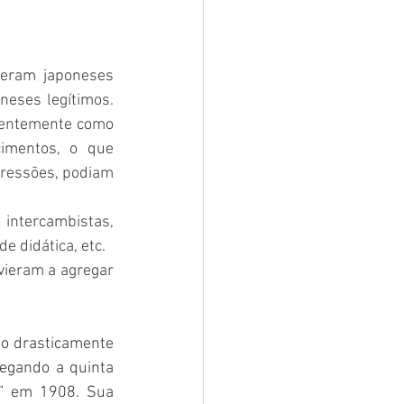
eram japoneses 
neses legítimos. 
rentemente como 
imentos, o que 
ressões, podiam 
ntercambistas,  
 didática, etc. 
ieram a agregar 
o drasticamente 
hegando a quinta 
em 1908. Sua 