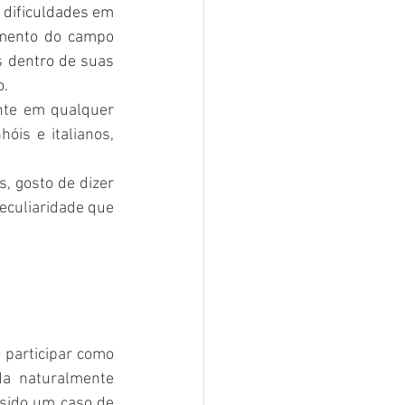
dificuldades em 
mento do campo 
 dentro de suas 
o.
te em qualquer 
is e italianos, 
 gosto de dizer 
eculiaridade que 
 participar como 
a naturalmente 
sido um caso de 