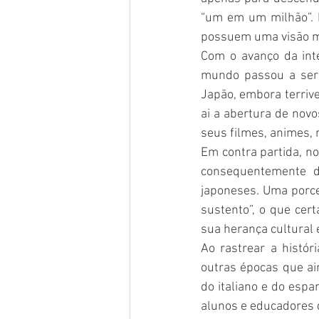
“um em um milhão”. 
possuem uma visão ma
Com o avanço da int
mundo passou a ser 
Japão, embora terrive
ai a abertura de nov
seus filmes, animes, m
Em contra partida, no
consequentemente do
japoneses. Uma por
sustento”, o que cer
sua herança cultural 
Ao rastrear a histó
outras épocas que ain
do italiano e do esp
alunos e educadores 