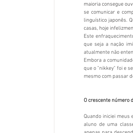
maioria consegue ouv
se comunicar e comp
linguístico japonês.
casas, hoje infelizme
Este enfraqueciment
que seja a nação imi
atualmente não enten
Embora a comunidade 
que o "nikkey" foi e 
mesmo com passar dos
O crescente número d
Quando iniciei meus e
aluno de uma classe
apenas para descend