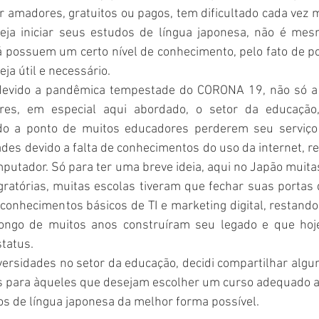
or amadores, gratuitos ou pagos, tem dificultado cada vez m
eja iniciar seus estudos de língua japonesa, não é mes
á possuem um certo nível de conhecimento, pelo fato de po
ja útil e necessário.
devido a pandêmica tempestade do CORONA 19, não só a l
es, em especial aqui abordado, o setor da educação, 
ado a ponto de muitos educadores perderem seu serviço
ades devido a falta de conhecimentos do uso da internet, red
tador. Só para ter uma breve ideia, aqui no Japão muitas
gratórias, muitas escolas tiveram que fechar suas portas d
conhecimentos básicos de TI e marketing digital, restando
 longo de muitos anos construíram seu legado e que hoj
tatus.  
ersidades no setor da educação, decidi compartilhar algum
s para àqueles que desejam escolher um curso adequado a f
os de língua japonesa da melhor forma possível.