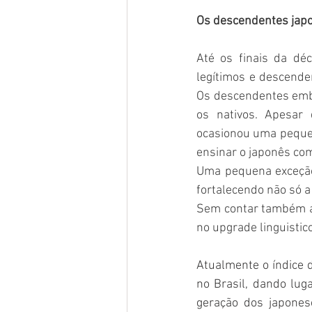
Os descendentes jap
Até os finais da dé
legítimos e descenden
Os descendentes embo
os nativos. Apesar 
ocasionou uma pequen
ensinar o japonês com
Uma pequena exceção
fortalecendo não só a
Sem contar também a 
no upgrade linguistic
Atualmente o índice 
no Brasil, dando luga
geração dos japon