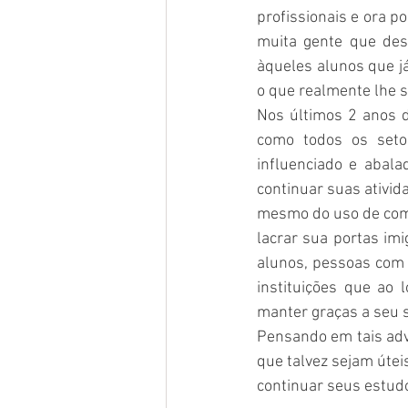
profissionais e ora p
muita gente que des
àqueles alunos que j
o que realmente lhe se
Nos últimos 2 anos 
como todos os setor
influenciado e abal
continuar suas ativid
mesmo do uso de compu
lacrar sua portas imi
alunos, pessoas com 
instituições que ao
manter graças a seu s
Pensando em tais adv
que talvez sejam útei
continuar seus estud