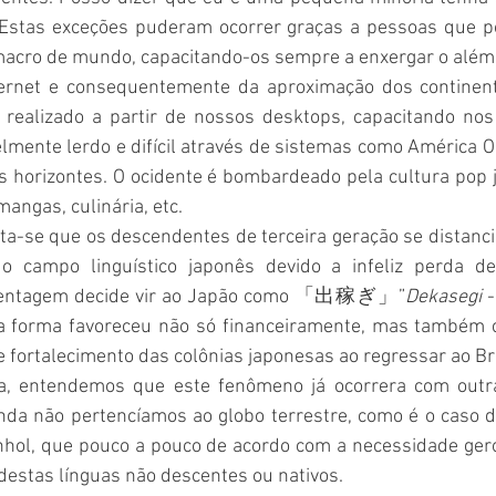
Estas exceções puderam ocorrer graças a pessoas que po
cro de mundo, capacitando-os sempre a enxergar o além 
ernet e consequentemente da aproximação dos continente
realizado a partir de nossos desktops, capacitando nos
lmente lerdo e difícil através de sistemas como América Onl
os horizontes. O ocidente é bombardeado pela cultura pop 
angas, culinária, etc.
ta-se que os descendentes de terceira geração se distanci
 campo linguístico japonês devido a infeliz perda de
centagem decide vir ao Japão como 「出稼ぎ」”
Dekasegi
 
ta forma favoreceu não só financeiramente, mas também 
e fortalecimento das colônias japonesas ao regressar ao Bra
ria, entendemos que este fenômeno já ocorrera com outr
da não pertencíamos ao globo terrestre, como é o caso da
anhol, que pouco a pouco de acordo com a necessidade ger
destas línguas não descentes ou nativos.