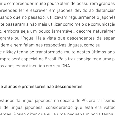
ir e compreender muito pouco além de possuirem grandes 
reender, ler e escrever em japonês devido ao distancia
 Quando que no passado, utilizavam regularmente o japonês
nte passaram a não mais utilizar como meio de comunicaçã
o, embora seja um pouco lamentável, decorre naturalmen
grante ou língua. Haja vista que descendentes de espanhó
dem e nem falam nas respectivas línguas, como eu.
nikkey tenha se transformado muito nestes últimos anos,
sempre será especial no Brasil. Pois traz consigo toda uma p
 anos estará incutida em seu DNA. 
e alunos e professores não descendentes
studos da língua japonesa na década de 90, era raríssimo
 de língua japonesa, considerando que esta era voltad
entes. Posso dizer que eu e uma pequena minoria tenha 