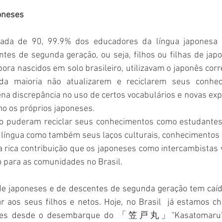
oneses
cada de 90, 99.9% dos educadores da língua japonesa 
tes de segunda geração, ou seja, filhos ou filhas de japo
ra nascidos em solo brasileiro, utilizavam o japonês cor
da maioria não atualizarem e reciclarem seus conhec
a discrepância no uso de certos vocabulários e novas exp
o os próprios japoneses. 
 puderam reciclar seus conhecimentos como estudantes i
 língua como também seus laços culturais, conhecimentos de
rica contribuição que os japoneses como intercambistas v
o para as comunidades no Brasil.
de japoneses e de descentes de segunda geração tem caíd
r aos seus filhos e netos. Hoje, no Brasil  já estamos c
eses desde o desembarque do 「笠戸丸」“Kasatomaru” 