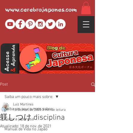
www.cerebrojapones.com
Post
Saiba um pouco mais sobre:
Luiz Martines
Saiba um pouco mais sobre:
15 de mar. de 2020
3 min de leitura
躾しつけ disciplina
Cultura japonesa
Atualizado:
18 de nov. de 2021
Manual de Vida no Japão