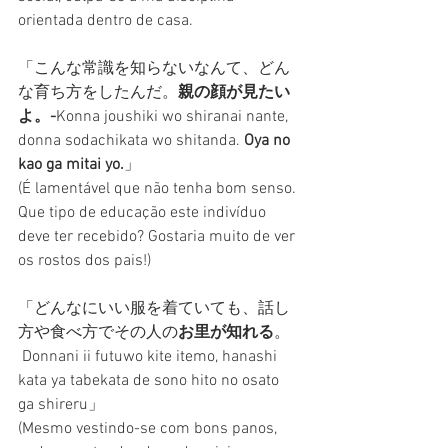
orientada dentro de casa.
「こんな常識を知らないなんて、どん
な育ち方をしたんだ。
親の顔が見たい
よ。-
Konna joushiki wo shiranai nante, 
donna sodachikata wo shitanda. 
Oya no 
kao ga mitai yo.
」
(É lamentável que não tenha bom senso. 
Que tipo de educação este indivíduo 
deve ter recebido? Gostaria muito de ver 
os rostos dos pais!)
「どんなにいい服を着ていても、話し
方や食べ方でその人の
お里が知れる
。
 Donnani ii futuwo kite itemo, hanashi 
kata ya tabekata de sono hito no osato 
ga shireru」
(Mesmo vestindo-se com bons panos, 