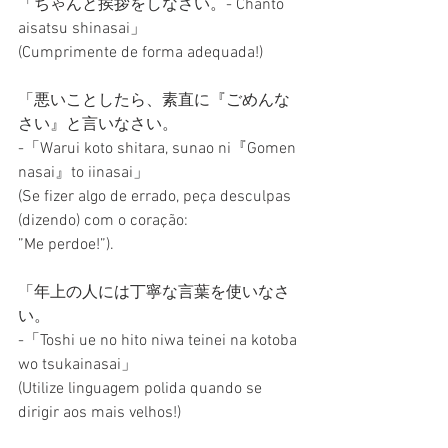
「ちゃんと挨拶をしなさい。- Chanto 
aisatsu shinasai」
(Cumprimente de forma adequada!)
「悪いことしたら、素直に『ごめんな
さい』と言いなさい。
-「Warui koto shitara, sunao ni『Gomen 
nasai』to iinasai」
(Se fizer algo de errado, peça desculpas 
(dizendo) com o coração:
”Me perdoe!”).
「年上の人には丁寧な言葉を使いなさ
い。
-「Toshi ue no hito niwa teinei na kotoba 
wo tsukainasai」
(Utilize linguagem polida quando se 
dirigir aos mais velhos!)