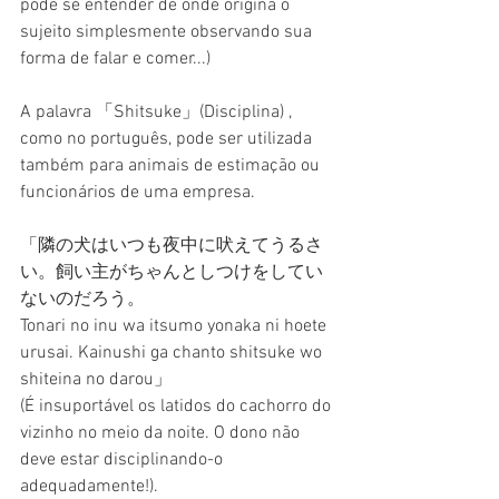
pode se entender de onde origina o 
sujeito simplesmente observando sua 
forma de falar e comer...)
A palavra 「Shitsuke」(Disciplina) , 
como no português, pode ser utilizada 
também para animais de estimação ou 
funcionários de uma empresa.
「隣の犬はいつも夜中に吠えてうるさ
い。飼い主がちゃんとしつけをしてい
ないのだろう。
Tonari no inu wa itsumo yonaka ni hoete 
urusai. Kainushi ga chanto shitsuke wo 
shiteina no darou」
(É insuportável os latidos do cachorro do 
vizinho no meio da noite. O dono não 
deve estar disciplinando-o 
adequadamente!).