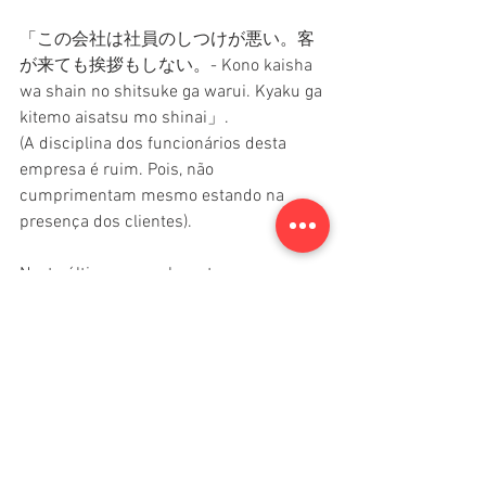
「この会社は社員のしつけが悪い。客
が来ても挨拶もしない。- Kono kaisha 
wa shain no shitsuke ga warui. Kyaku ga 
kitemo aisatsu mo shinai」.
(A disciplina dos funcionários desta 
empresa é ruim. Pois, não 
cumprimentam mesmo estando na 
presença dos clientes).
Neste último exemplo, nota-se 
claramente que “a empresa” e “o chefe” 
são os verdadeiros responsáveis pela 
disciplina de seus funcionários. Aqui se-
resume o sentido de que todos aqueles 
que pertencem a empresa são 
considerados 「Uchi」, ou seja, mesmo 
sendo uma empresa os funcionários são 
considerados “um grupo familiar” regido 