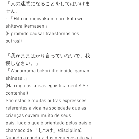
「人の迷惑になることをしてはいけま
せん。
- 「Hito no meiwaku ni naru koto wo 
shitewa ikemasen」
(É proibido causar transtornos aos 
outros!)
「我がままばかり言っていないで、我
慢しなさい。」
「Wagamama bakari itte inaide, gaman 
shinasai.」
(Não diga as coisas egoisticamente! Se 
contenha!)
São estão e muitas outras expressões 
referentes a vida na sociedade que as 
crianças ouvem muito de seus 
pais.Tudo o que é orientado pelos pais é 
chamado de 「しつけ」(disciplina).
Quando a conduta dos pequenos não vai 