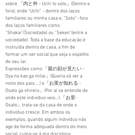
sobre 「内と外 - Uchi to soto」(Dentro e 
fora), onde “Uchi” - dentro dos laços 
familiares ou minha casa e, “Soto”- fora 
dos laços familiares como 
“Shakai”(Sociedade) ou “Seken”(entre a 
sociedade). Toda a base da educação é 
instruída dentro de casa, a fim de 
formar um ser social que seja o espelho 
de seu lar.
Expressões como:「親の顔が見たい - 
Oya no kao ga mitai」(Queria só ver a 
rosto dos pais....) e「お里が知れる - 
Osato ga shireru」(Por aí se entende de 
onde este indivíduo veio…).「お里-
Osato」trata-se da casa de onde o 
indivíduo cresce. Em ambos os 
exemplos, quando algum indivíduo não 
age de forma adequada dentro do meio 
social, culpa-se à má disciplina 