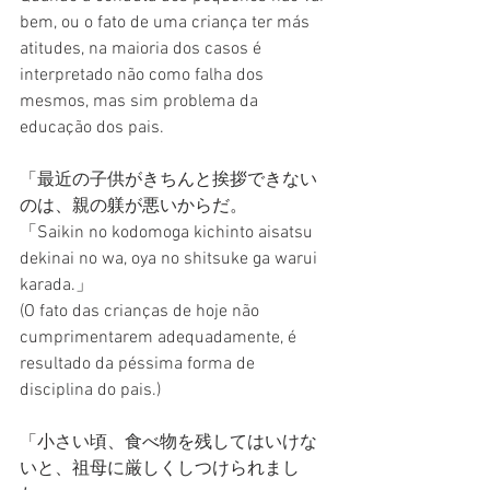
bem, ou o fato de uma criança ter más 
atitudes, na maioria dos casos é 
interpretado não como falha dos 
mesmos, mas sim problema da 
educação dos pais.
「最近の子供がきちんと挨拶できない
のは、親の躾が悪いからだ。
「Saikin no kodomoga kichinto aisatsu 
dekinai no wa, oya no shitsuke ga warui 
karada.」
(O fato das crianças de hoje não 
cumprimentarem adequadamente, é 
resultado da péssima forma de 
disciplina do pais.)
「小さい頃、食べ物を残してはいけな
いと、祖母に厳しくしつけられまし