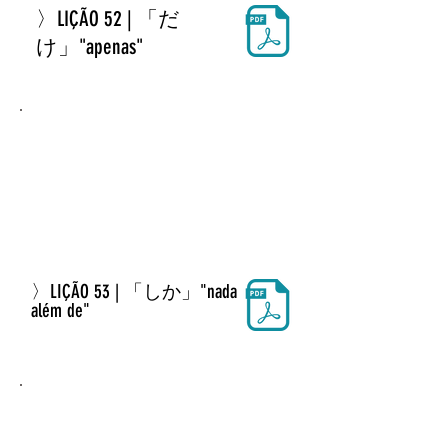
〉LIÇÃO 52 | 「だ
け」"apenas"
〉LIÇÃO 53 | 「しか」"nada
além de"