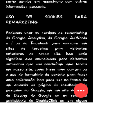
serão usados ​​em associação com outras
informações pessoais.
USO DE COOKIES PARA
REMARKETING
Podemos usar os serviços de remarketing
do Google Analytics, do Google AdWords
e / ou do Facebook para anunciar em
sites de terceiros para visitantes
anteriores do nosso site. Isso pode
significar que anunciamos para visitantes
anteriores que não concluíram uma tarefa
em nosso site, como fazer uma compra ou
o uso do formulário de contato para fazer
uma solicitação. Isso pode ser na forma de
um anúncio na página de resultados de
pesquisa do Google, em um site da Rede
de Display do Google ou na rede de
publicidade da DoubleClick ou em algum
lugar no Facebook.Vendedores externos,
incluindo Google e Facebook, utilizam
cookies para veicular anúncios com base
nas visitas anteriores de alguém ao site
da Cérebro Japonês. Obviamente, todos os