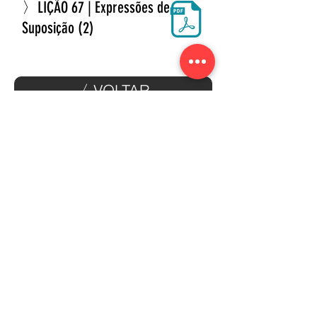
〉LIÇÃO 67 | Expressões de
Suposição (2)
〈 VOLTAR
AVANÇAR 〉
〉Selecione outro módulo
〉Selecione outro material didático
Voltar ao Topo