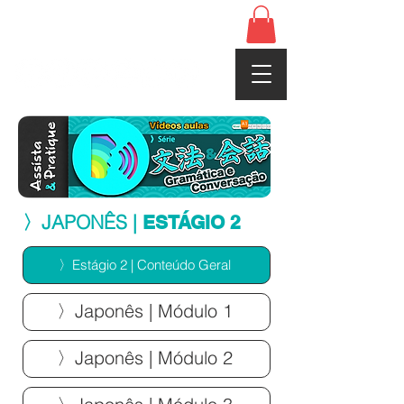
www.cerebrojapones.com
〉JAPONÊS |
ESTÁGIO 2
〉Estágio 2 | Conteúdo Geral
〉Japonês | Módulo 1
〉Japonês | Módulo 2