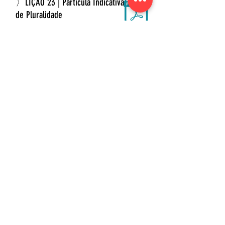
〉LIÇÃO 23 | Partícula Indicativa
de Pluralidade
〉LIÇÃO 24 | Revisão -
Módulo 3
〈 VOLTAR